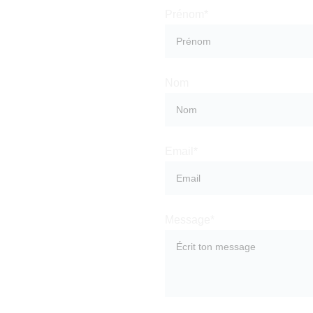
act
Prénom*
Nom
ster en contact avec vous. 
à des conseils et astuces 
Email*
s et des offres spéciales 
faire partie de notre 
 voyages.
Message*
tre le premier à être 
e dans ce voyage, un clic à 