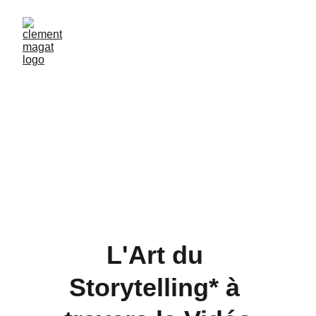
Partons à la 
découverte
DE VOTRE 
MONDE
L'Art du 
Storytelling* à 