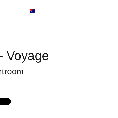
SHOPPING BAG
UT ME
 - Voyage
htroom
G