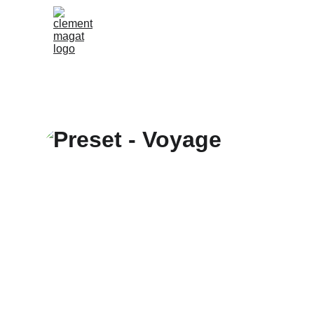
HOME
M